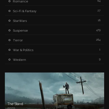
84
Romance
27
Sci-Fi & Fantasy
18
StarWars
479
Suspense
284
Terror
1
War & Politics
9
Western
The Stand
2020