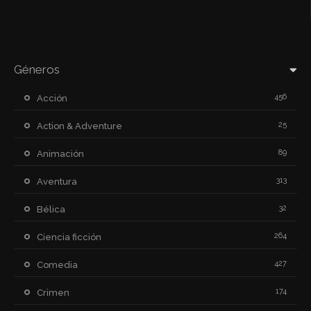
Géneros
456
Acción
25
Action & Adventure
89
Animación
313
Aventura
32
Bélica
264
Ciencia ficción
427
Comedia
174
Crimen