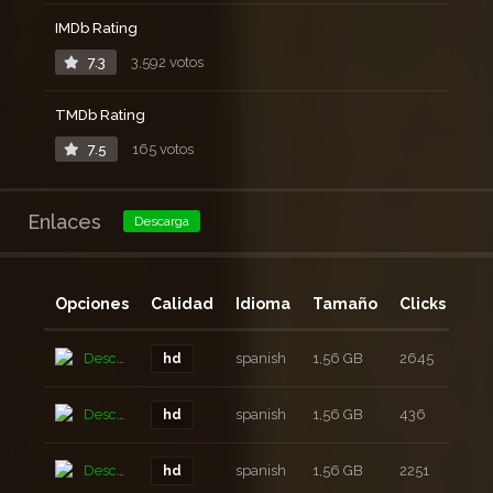
IMDb Rating
7.3
3,592 votos
TMDb Rating
7.5
165 votos
Enlaces
Descarga
Opciones
Calidad
Idioma
Tamaño
Clicks
Añ
Descarga
spanish
1,56 GB
2645
5 a
hd
Descarga
spanish
1,56 GB
436
5 a
hd
Descarga
spanish
1,56 GB
2251
5 a
hd