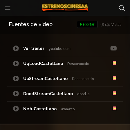
Fuentes de vídeo
Reportar
58491 Vistas
Ver trailer
youtube.com
UqLoadCastellano
Desconocido
UpStreamCastellano
Desconocido
DoodStreamCastellano
dood.la
NetuCastellano
waaw.to