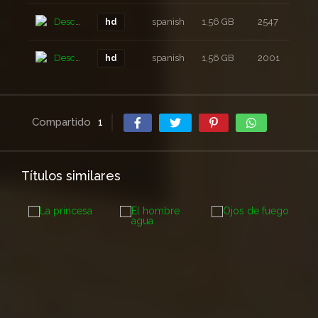
Descarga
spanish
1,56 GB
2547
5 a
hd
Descarga
spanish
1,56 GB
2001
5 a
hd
Compartido
1
Títulos similares