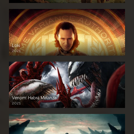
Loki
2021
Venom: Habrá Matanza
2021