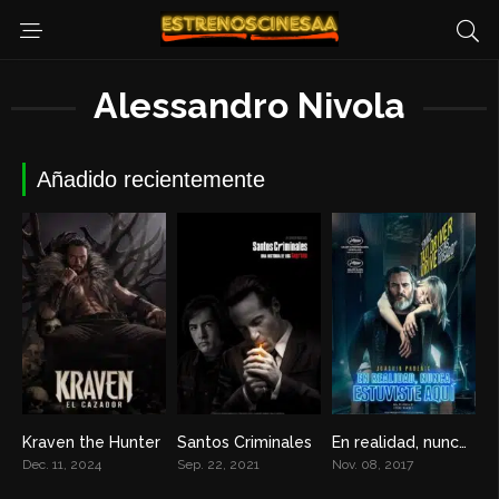
Alessandro Nivola
Añadido recientemente
Kraven the Hunter
Santos Criminales
En realidad, nunca estuviste aquí
5.4
6.3
6.7
Dec. 11, 2024
Sep. 22, 2021
Nov. 08, 2017