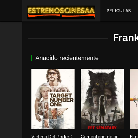
PELICULAS
Fran
Añadido recientemente
Víctima Del Poder (Most Wanted)
Cementerio de animales
El p
6.1
5.7