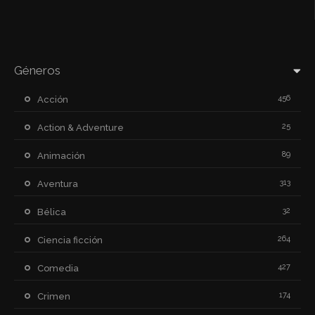
Géneros
456
Acción
25
Action & Adventure
89
Animación
313
Aventura
32
Bélica
264
Ciencia ficción
427
Comedia
174
Crimen