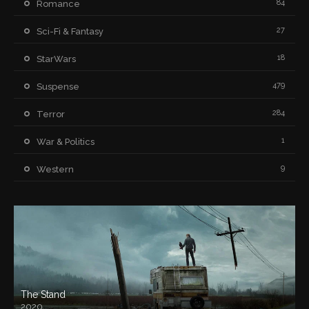
84
Romance
27
Sci-Fi & Fantasy
18
StarWars
479
Suspense
284
Terror
1
War & Politics
9
Western
The Stand
2020