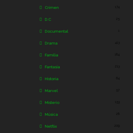
174
Crimen
25
D.C
1
Documental
413
Drama
184
Familia
213
Fantasía
64
Historia
57
Marvel
153
Misterio
28
Música
209
Netflix