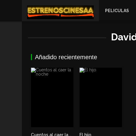
PELICULAS
Davi
Añadido recientemente
Cuentos al caer la noche
El hijo
0
6.1