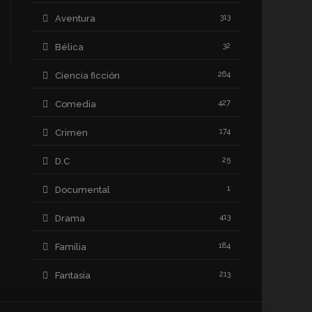
313
Aventura
32
Bélica
264
Ciencia ficción
427
Comedia
174
Crimen
25
D.C
1
Documental
413
Drama
184
Familia
213
Fantasía
64
Historia