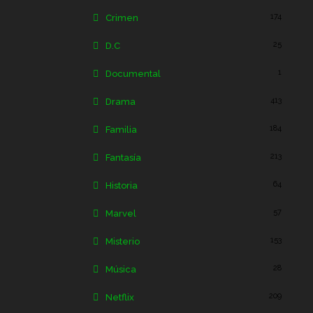
174
Crimen
25
D.C
1
Documental
413
Drama
184
Familia
213
Fantasía
64
Historia
57
Marvel
153
Misterio
28
Música
209
Netflix