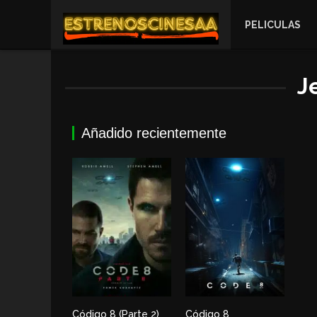
PELICULAS
J
Añadido recientemente
Código 8 (Parte 2)
Código 8
0
6.1