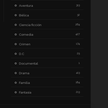
313
Aventura
32
Bélica
264
Ciencia ficción
427
Comedia
174
Crimen
25
D.C
1
Documental
413
Drama
184
Familia
213
Fantasía
64
Historia