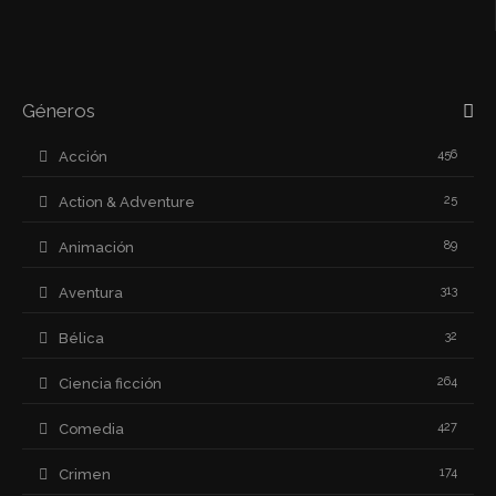
Géneros
456
Acción
25
Action & Adventure
89
Animación
313
Aventura
32
Bélica
264
Ciencia ficción
427
Comedia
174
Crimen