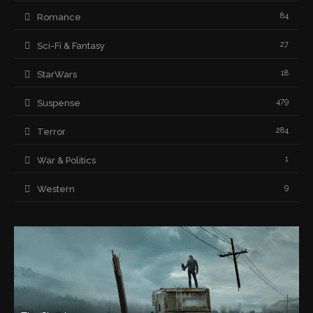
84
Romance
27
Sci-Fi & Fantasy
18
StarWars
479
Suspense
284
Terror
1
War & Politics
9
Western