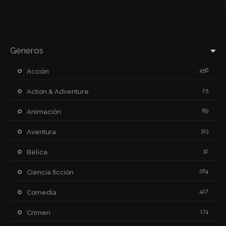
Géneros
456
Acción
25
Action & Adventure
89
Animación
313
Aventura
32
Bélica
264
Ciencia ficción
427
Comedia
174
Crimen