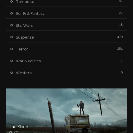
84
Romance
27
Sci-Fi & Fantasy
18
StarWars
479
Suspense
284
Terror
1
War & Politics
9
Western
The Stand
2020