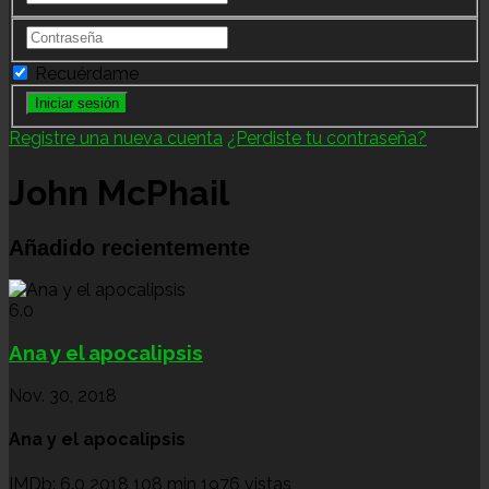
Recuérdame
Registre una nueva cuenta
¿Perdiste tu contraseña?
John McPhail
Añadido recientemente
6.0
Ana y el apocalipsis
Nov. 30, 2018
Ana y el apocalipsis
IMDb: 6.0
2018
108 min
1976 vistas