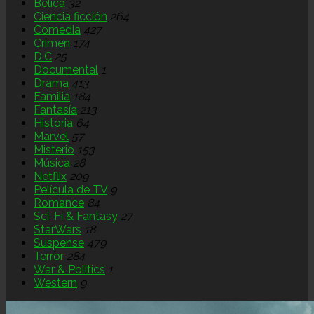
Bélica
32
Ciencia ficción
264
Comedia
427
Crimen
174
D.C
25
Documental
1
Drama
413
Familia
184
Fantasía
213
Historia
64
Marvel
57
Misterio
153
Música
28
Netflix
209
Película de TV
9
Romance
84
Sci-Fi & Fantasy
27
StarWars
18
Suspense
479
Terror
284
War & Politics
1
Western
9