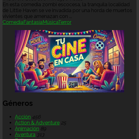
En esta comedia zombi escocesa, la tranquila localidad
de Little Haven se ve invadida por una horda de muertos
vivientes que amenazan con ...
Comedia
Fantasía
Música
Terror
Géneros
Acción
456
Action & Adventure
25
Animación
89
Aventura
313