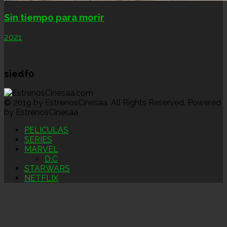
Sin tiempo para morir
2021
siedf0
© 2019 by EstrenosCinesaa. All Rights Reserved. Powered
by EstrenosCinesaa
PELICULAS
SERIES
MARVEL
D.C
STARWARS
NETFLIX