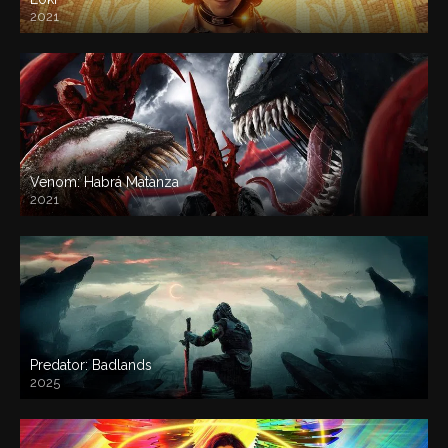
2021
Venom: Habrá Matanza
2021
Predator: Badlands
2025