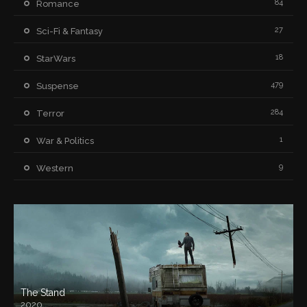
84
Romance
27
Sci-Fi & Fantasy
18
StarWars
479
Suspense
284
Terror
1
War & Politics
9
Western
The Stand
2020