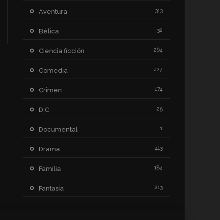
313
Aventura
32
Bélica
264
Ciencia ficción
427
Comedia
174
Crimen
25
D.C
1
Documental
413
Drama
184
Familia
213
Fantasía
64
Historia