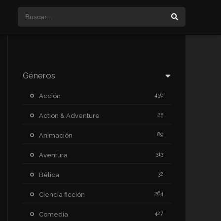
Géneros
456
Acción
25
Action & Adventure
89
Animación
313
Aventura
32
Bélica
264
Ciencia ficción
427
Comedia