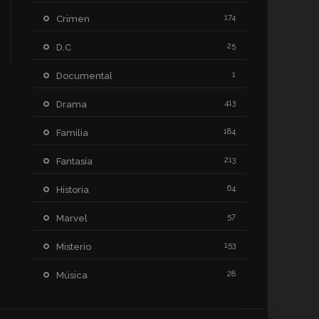
174
Crimen
25
D.C
1
Documental
413
Drama
184
Familia
213
Fantasía
64
Historia
57
Marvel
153
Misterio
28
Música
209
Netflix