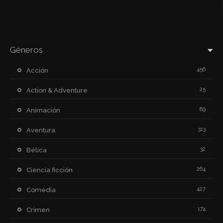
Géneros
456
Acción
25
Action & Adventure
89
Animación
313
Aventura
32
Bélica
264
Ciencia ficción
427
Comedia
174
Crimen