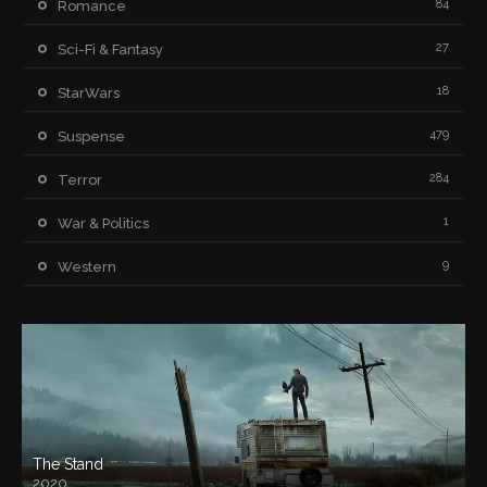
84
Romance
27
Sci-Fi & Fantasy
18
StarWars
479
Suspense
284
Terror
1
War & Politics
9
Western
The Stand
2020