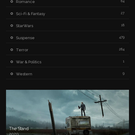
84
Romance
27
Sci-Fi & Fantasy
18
StarWars
479
Suspense
284
Terror
1
War & Politics
9
Western
The Stand
2020