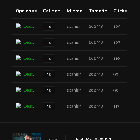
Opciones
Calidad
Idioma
Tamaño
Clicks
Añ
Descarga
spanish
262 MB
105
2 a
hd
Descarga
spanish
262 MB
107
2 a
hd
Descarga
spanish
262 MB
110
2 a
hd
Descarga
spanish
262 MB
99
2 a
hd
Descarga
spanish
262 MB
98
2 a
hd
Descarga
spanish
262 MB
113
2 a
hd
Encontrad la Senda