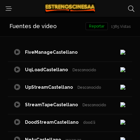
Fuentes de vídeo
Reportar
1385 Vistas
FiveManageCastellano
UqLoadCastellano
Desconocido
UpStreamCastellano
Desconocido
StreamTapeCastellano
Desconocido
DoodStreamCastellano
dood.li
NetuCastellano