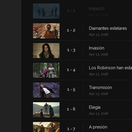
Impacto
1 - 1
Apr. 13, 2018
Diamantes estelares
1 - 2
Apr. 13, 2018
Invasión
1 - 3
Apr. 13, 2018
Los Robinson han est
1 - 4
Apr. 13, 2018
Transmisión
1 - 5
Apr. 13, 2018
Elegía
1 - 6
Apr. 13, 2018
A presión
1 - 7