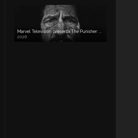
Marvel Television presenta The Punisher: One Last Kill
2026