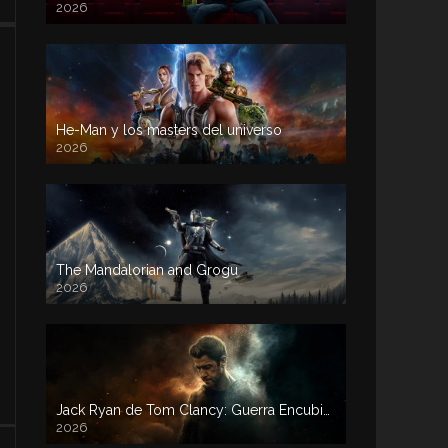
2026
He-Man y los masters del universo
2026
The Mandalorian and Grogu
2026
Jack Ryan de Tom Clancy: Guerra Encubierta
2026