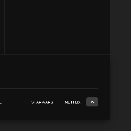
L
STARWARS
NETFLIX