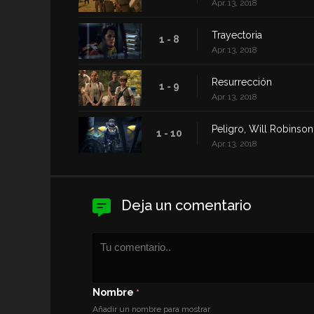
Apr. 13, 2018
Trayectoria
1 - 8
Apr. 13, 2018
Resurrección
1 - 9
Apr. 13, 2018
Peligro, Will Robinson
1 - 10
Apr. 13, 2018
Deja un comentario
Nombre
*
Añadir un nombre para mostrar