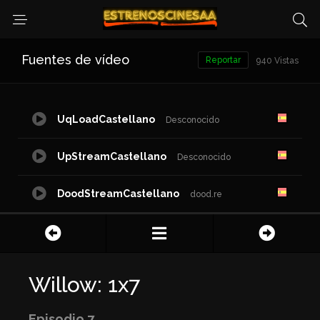
Fuentes de vídeo
Reportar
940 Vistas
UqLoadCastellano
Desconocido
UpStreamCastellano
Desconocido
DoodStreamCastellano
dood.re
NetuCastellano
waaw.to
Willow: 1x7
Episodio 7