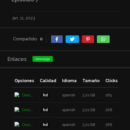
Jan. 11, 2023
Compartido
0
Enlaces
Descarga
Opciones
Calidad
Idioma
Tamaño
Clicks
Añ
Descarga
spanish
3,21 GB
165
4 a
hd
Descarga
spanish
3,21 GB
168
4 a
hd
Descarga
spanish
3,21 GB
168
4 a
hd