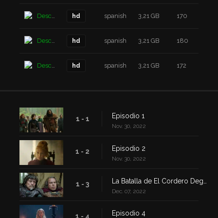
Descarga
spanish
3,21 GB
170
4 a
hd
Descarga
spanish
3,21 GB
180
4 a
hd
Descarga
spanish
3,21 GB
172
4 a
hd
Episodio 1
1 - 1
Nov. 30, 2022
Episodio 2
1 - 2
Nov. 30, 2022
La Batalla de El Cordero Degollado
1 - 3
Dec. 07, 2022
Episodio 4
1 - 4