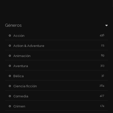
Géneros
456
Acción
25
Action & Adventure
89
Animación
313
Aventura
32
Bélica
264
Ciencia ficción
427
Comedia
174
Crimen