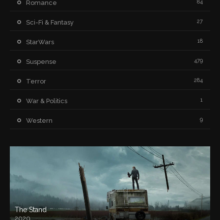
84
Romance
27
Sci-Fi & Fantasy
18
StarWars
479
Suspense
284
Terror
1
War & Politics
9
Western
The Stand
2020