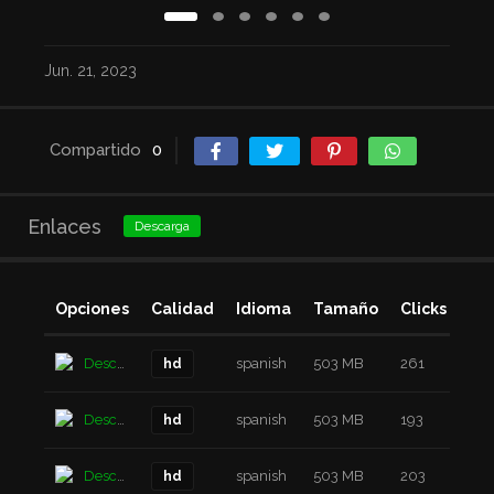
Jun. 21, 2023
Compartido
0
Enlaces
Descarga
Opciones
Calidad
Idioma
Tamaño
Clicks
Añ
Descarga
spanish
503 MB
261
3 a
hd
Descarga
spanish
503 MB
193
3 a
hd
Descarga
spanish
503 MB
203
3 a
hd