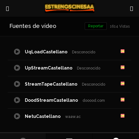
Fuentes de vídeo
Reportar
1614 Vistas
UqLoadCastellano
Desconocido
UpStreamCastellano
Desconocido
StreamTapeCastellano
Desconocido
DoodStreamCastellano
dooood.com
NetuCastellano
waaw.ac