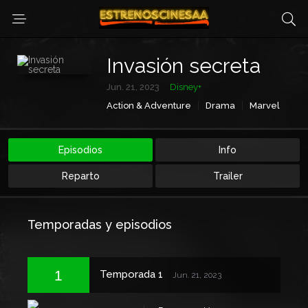
Invasión secreta
Jun. 21, 2023
Disney+
Action & Adventure
Drama
Marvel
Sci-Fi & Fantasy
Episodios
Info
Reparto
Trailer
Temporadas y episodios
1
Temporada 1
Jun. 21, 2023