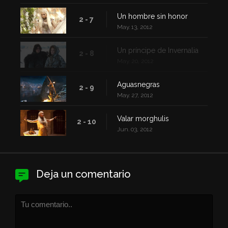
Un hombre sin honor
2 - 7
May. 13, 2012
Un príncipe de Invernalia
2 - 8
May. 20, 2012
Aguasnegras
2 - 9
May. 27, 2012
Valar morghulis
2 - 10
Jun. 03, 2012
Deja un comentario