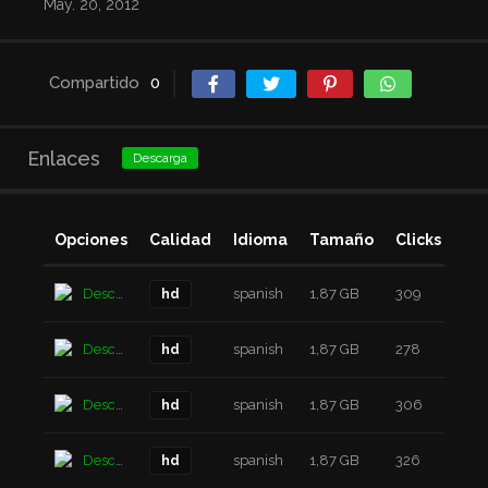
May. 20, 2012
Compartido
0
Enlaces
Descarga
Opciones
Calidad
Idioma
Tamaño
Clicks
Añ
Descarga
spanish
1,87 GB
309
6 a
hd
Descarga
spanish
1,87 GB
278
6 a
hd
Descarga
spanish
1,87 GB
306
6 a
hd
Descarga
spanish
1,87 GB
326
6 a
hd