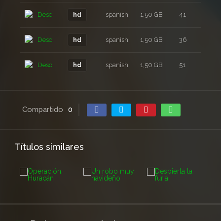
Descarga
spanish
1,50 GB
41
1 m
hd
Descarga
spanish
1,50 GB
36
1 m
hd
Descarga
spanish
1,50 GB
51
1 m
hd
Compartido
0
Títulos similares