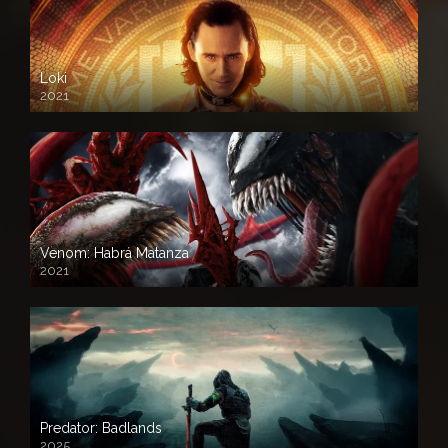
Loki
2021
Venom: Habrá Matanza
2021
Predator: Badlands
2025