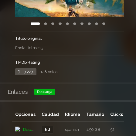
Título original
Enola Holmes 3
TMDb Rating
7.227
128 votos
Enlaces
Descarga
Opciones
Calidad
Idioma
Tamaño
Clicks
Añ
Descarga
spanish
1,50 GB
52
1 m
hd