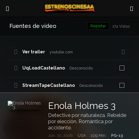
Fuentes de vídeo
Reportar
174 Vistas
Ver trailer
youtube.com
UqLoadCastellano
Desconocido
StreamTapeCastellano
Desconocido
PowVideoCastellano
Enola Holmes 3
Desconocido
Detective por naturaleza. Rebelde
DoodStreamCastellano
por elección. Romántica por
accidente.
Jun. 30, 2026
USA
109 Min.
PG-13