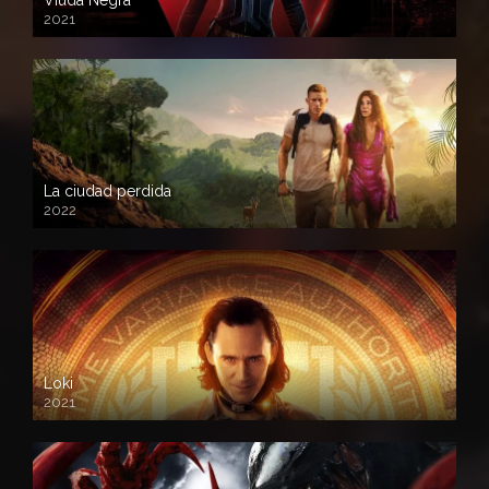
Viuda Negra
2021
La ciudad perdida
2022
Loki
2021