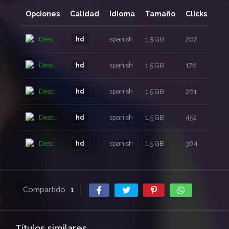
Opciones
Calidad
Idioma
Tamaño
Clicks
Añ
Descarga
spanish
1,5 GB
262
11 
hd
Descarga
spanish
1,5 GB
176
11 
hd
Descarga
spanish
1,5 GB
261
11 
hd
Descarga
spanish
1,5 GB
452
11 
hd
Descarga
spanish
1,5 GB
384
11 
hd
Compartido
1
Títulos similares