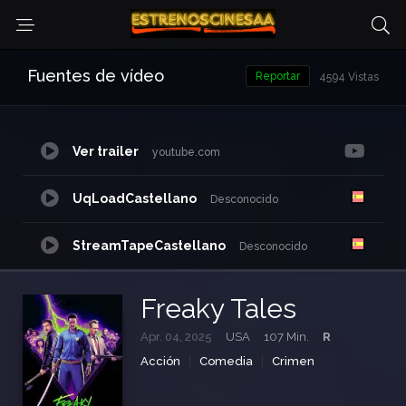
Fuentes de vídeo
Reportar
4594 Vistas
Ver trailer
youtube.com
UqLoadCastellano
Desconocido
StreamTapeCastellano
Desconocido
DoodStreamCastellano
d-s.io
Freaky Tales
Apr. 04, 2025
USA
107 Min.
R
NetuCastellano
waaw.ac
Acción
Comedia
Crimen