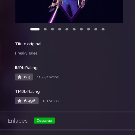
Título original
Freaky Tales
IMDb Rating
6.3
11,750 votos
TMDb Rating
6.496
121 votos
Enlaces
Descarga