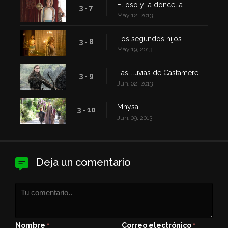
El oso y la doncella
3 - 7
May. 12, 2013
Los segundos hijos
3 - 8
May. 19, 2013
Las lluvias de Castamere
3 - 9
Jun. 02, 2013
Mhysa
3 - 10
Jun. 09, 2013
Deja un comentario
Nombre
Correo electrónico
*
*