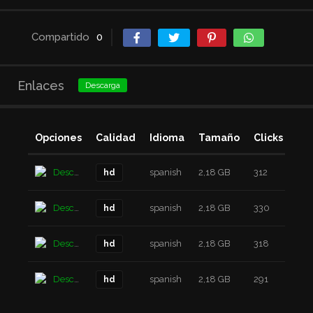
Compartido
0
Enlaces
Descarga
Opciones
Calidad
Idioma
Tamaño
Clicks
Añ
Descarga
spanish
2,18 GB
312
6 a
hd
Descarga
spanish
2,18 GB
330
6 a
hd
Descarga
spanish
2,18 GB
318
6 a
hd
Descarga
spanish
2,18 GB
291
6 a
hd