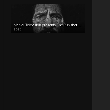
Marvel Television presenta The Punisher: One Last Kill
2026