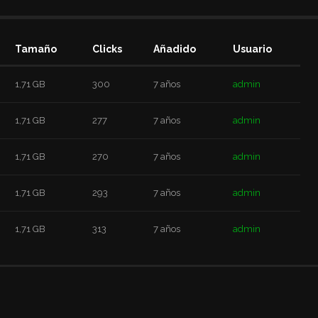
Tamaño
Clicks
Añadido
Usuario
1,71 GB
300
7 años
admin
1,71 GB
277
7 años
admin
1,71 GB
270
7 años
admin
1,71 GB
293
7 años
admin
1,71 GB
313
7 años
admin