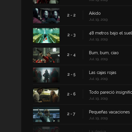
Aikido
2 - 2
Jul. 19, 2019
48 metros bajo el sue
2 - 3
Jul. 19, 2019
Bum, bum, ciao
2 - 4
Jul. 19, 2019
Las cajas rojas
2 - 5
Jul. 19, 2019
Todo pareció insignifi
2 - 6
Jul. 19, 2019
Pequeñas vacaciones
2 - 7
Jul. 19, 2019
La deriva