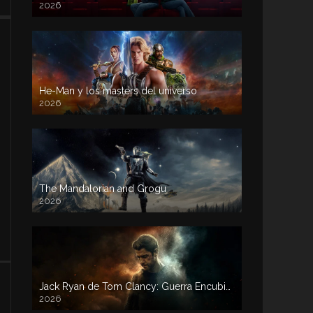
2026
He-Man y los masters del universo
2026
The Mandalorian and Grogu
2026
Jack Ryan de Tom Clancy: Guerra Encubierta
2026