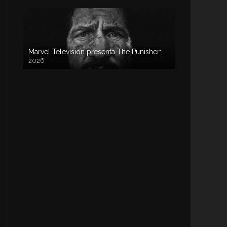
Marvel Television presenta The Punisher: One Last Kill
2026