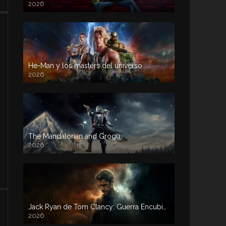
2026
He-Man y los masters del universo
2026
The Mandalorian and Grogu
2026
Jack Ryan de Tom Clancy: Guerra Encubierta
2026