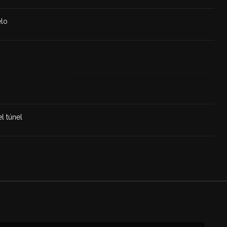
elo
el túnel