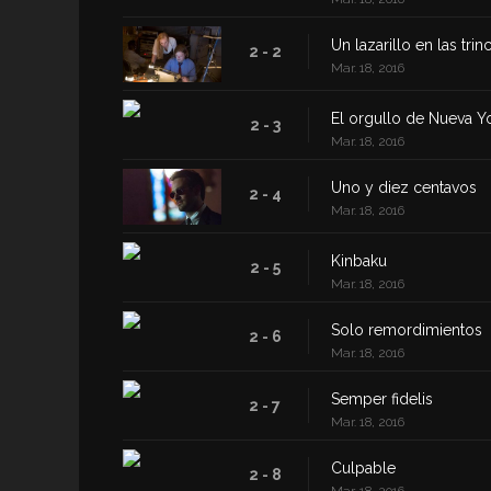
Un lazarillo en las trin
2 - 2
Mar. 18, 2016
El orgullo de Nueva Y
2 - 3
Mar. 18, 2016
Uno y diez centavos
2 - 4
Mar. 18, 2016
Kinbaku
2 - 5
Mar. 18, 2016
Solo remordimientos
2 - 6
Mar. 18, 2016
Semper fidelis
2 - 7
Mar. 18, 2016
Culpable
2 - 8
Mar. 18, 2016