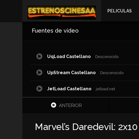
PELICULAS
Fuentes de vídeo
UqLoad Castellano
Desconocido
UpStream Castellano
Desconocido
JetLoad Castellano
jetload.net
DoodStream Castellanof
ANTERIOR
dood.to
Fembed Castellano
fcom
Marvel’s Daredevil: 2x10
Netu.Tv Castellano
Desconocido