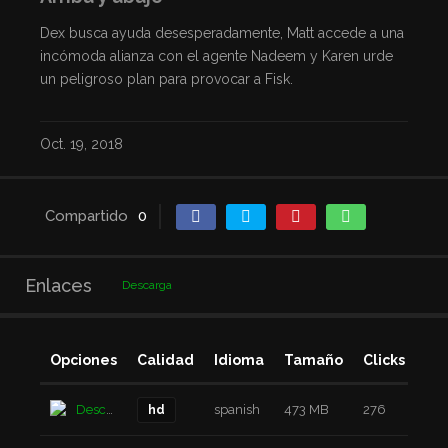
Dex busca ayuda desesperadamente, Matt accede a una
incómoda alianza con el agente Nadeem y Karen urde
un peligroso plan para provocar a Fisk.
Oct. 19, 2018
Compartido
0
Enlaces
Descarga
Opciones
Calidad
Idioma
Tamaño
Clicks
Añ
Descarga
spanish
473 MB
276
6 a
hd