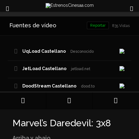
Fuentes de vídeo
Reportar
835 Vistas
UqLoad Castellano
Desconocido
JetLoad Castellano
jetload.net
DoodStream Castellano
dood.to
Fembed Castellano
fcom
Marvel’s Daredevil: 3x8
Netu.Tv Castellano
Desconocido
Arriba y abajo