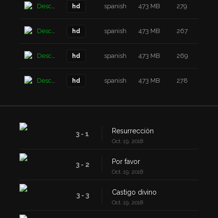
Descarga
spanish
473 MB
279
6 a
hd
Descarga
spanish
473 MB
267
6 a
hd
Descarga
spanish
473 MB
269
6 a
hd
Descarga
spanish
473 MB
278
6 a
hd
Resurrección
3 - 1
Oct. 19, 2018
Por favor
3 - 2
Oct. 19, 2018
Castigo divino
3 - 3
Oct. 19, 2018