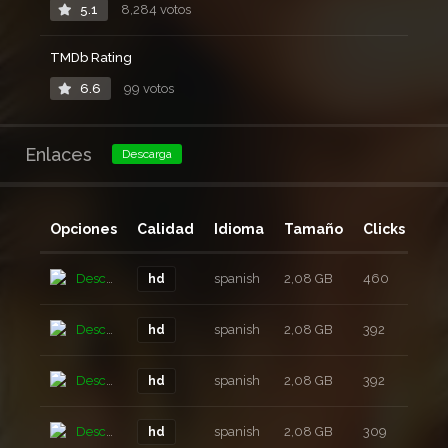
5.1
8,284 votos
TMDb Rating
6.6
99 votos
Enlaces
Descarga
Opciones
Calidad
Idioma
Tamaño
Clicks
Añ
Descarga
spanish
2,08 GB
460
6 a
hd
Descarga
spanish
2,08 GB
392
6 a
hd
Descarga
spanish
2,08 GB
392
6 a
hd
Descarga
spanish
2,08 GB
309
6 a
hd