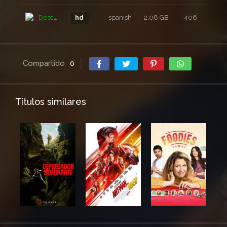
Descarga
spanish
2,08 GB
406
6 a
hd
Compartido
0
Títulos similares