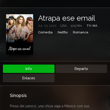
Atrapa ese email
Jul. 03, 2020
USA
105 Min.
TV-MA
Comedia
Netflix
Romance
Info
Reparto
Enlaces
Sinopsis
Presa del pánico, una chica viaja a México con sus