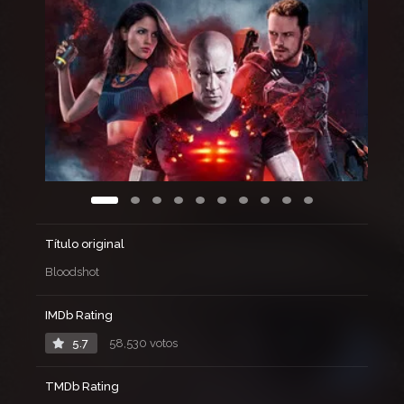
Título original
Bloodshot
IMDb Rating
5.7
58,530 votos
TMDb Rating