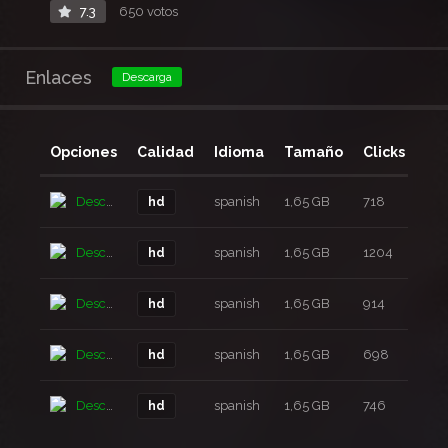
7.3
650 votos
Enlaces
Descarga
Opciones
Calidad
Idioma
Tamaño
Clicks
Añ
Descarga
spanish
1,65 GB
718
6 a
hd
Descarga
spanish
1,65 GB
1204
6 a
hd
Descarga
spanish
1,65 GB
914
6 a
hd
Descarga
spanish
1,65 GB
698
6 a
hd
Descarga
spanish
1,65 GB
746
6 a
hd