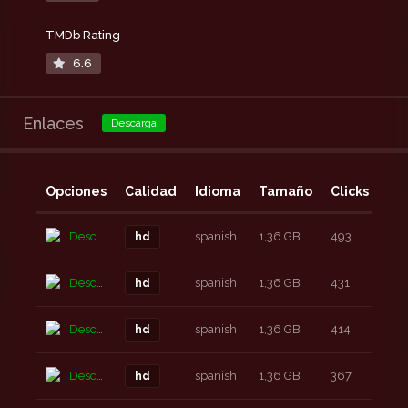
TMDb Rating
6.6
Enlaces
Descarga
Opciones
Calidad
Idioma
Tamaño
Clicks
Añ
Descarga
spanish
1,36 GB
493
7 a
hd
Descarga
spanish
1,36 GB
431
7 a
hd
Descarga
spanish
1,36 GB
414
7 a
hd
Descarga
spanish
1,36 GB
367
7 a
hd