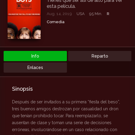
Tienes que ser así de alto para ver
esta película.
Aug. 14, 2019
USA
95 Min.
R
Comedia
Info
Reparto
Enlaces
Sinopsis
Después de ser invitados a su primera “fiesta del beso”,
tres buenos amigos destrozan por casualidad un dron
que tenían prohibido tocar. Para reemplazarlo, se
ausentan de clase y toman una serie de decisiones
erróneas, involucrándose en un caso relacionado con