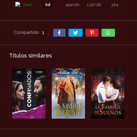
Descarga
spanish
1,36 GB
364
7 a
hd
Compartido
1
Títulos similares