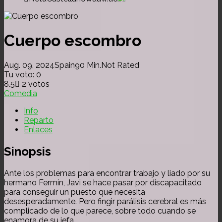
Cuerpo escombro
Aug. 09, 2024
Spain
90 Min.
Not Rated
Tu voto:
0
8.5
2
votos
Comedia
Info
Reparto
Enlaces
Sinopsis
Ante los problemas para encontrar trabajo y liado por su
hermano Fermín, Javi se hace pasar por discapacitado
para conseguir un puesto que necesita
desesperadamente. Pero fingir parálisis cerebral es más
complicado de lo que parece, sobre todo cuando se
enamora de su jefa.