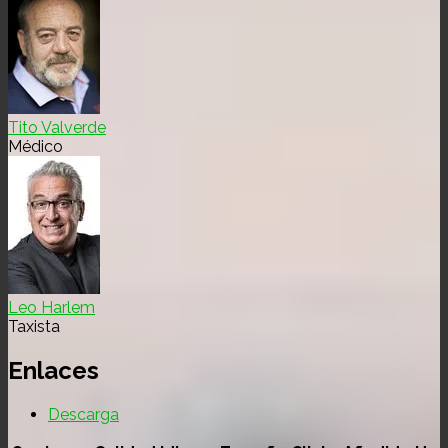
Tito Valverde
Médico
Leo Harlem
Taxista
Enlaces
Descarga