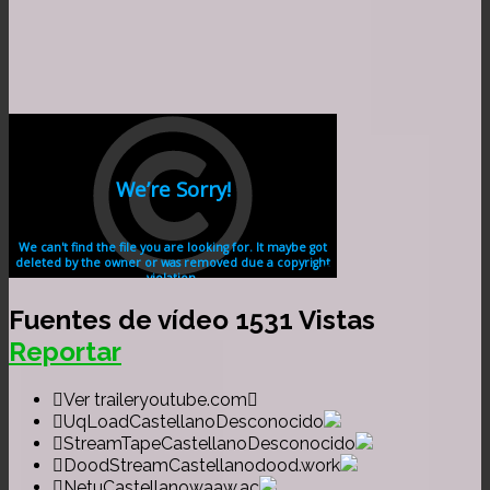
Fuentes de vídeo
1531 Vistas
Reportar
Ver trailer
youtube.com
UqLoadCastellano
Desconocido
StreamTapeCastellano
Desconocido
DoodStreamCastellano
dood.work
NetuCastellano
waaw.ac