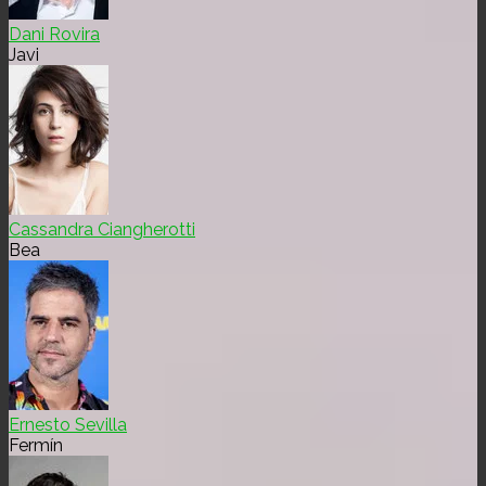
Dani Rovira
Javi
Cassandra Ciangherotti
Bea
Ernesto Sevilla
Fermín