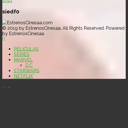
2021
siedf0
© 2019 by EstrenosCinesaa. All Rights Reserved. Powered
by EstrenosCinesaa
PELICULAS
SERIES
MARVEL
D.C
STARWARS
NETFLIX
‹
›
×