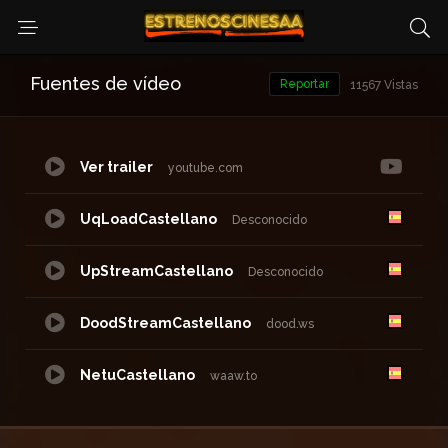
Fuentes de vídeo
Reportar
11567 Vistas
Ver trailer
youtube.com
UqLoadCastellano
Desconocido
UpStreamCastellano
Desconocido
DoodStreamCastellano
dood.ws
NetuCastellano
waaw.to