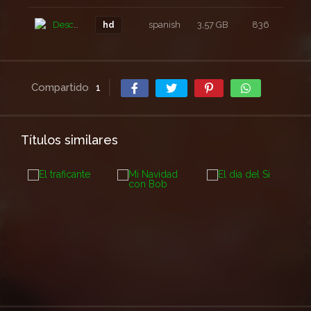
Descarga
spanish
3,57 GB
836
5 a
hd
Compartido
1
Títulos similares