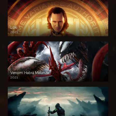
Loki
2021
Venom: Habrá Matanza
2021