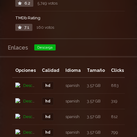
6.2
5,749 votos
TMDb Rating
7.1
160 votos
Enlaces
Descarga
Opciones
Calidad
Idioma
Tamaño
Clicks
Añ
Descarga
spanish
3,57 GB
883
5 a
hd
Descarga
spanish
3,57 GB
319
5 a
hd
Descarga
spanish
3,57 GB
812
5 a
hd
Descarga
spanish
3,57 GB
799
5 a
hd