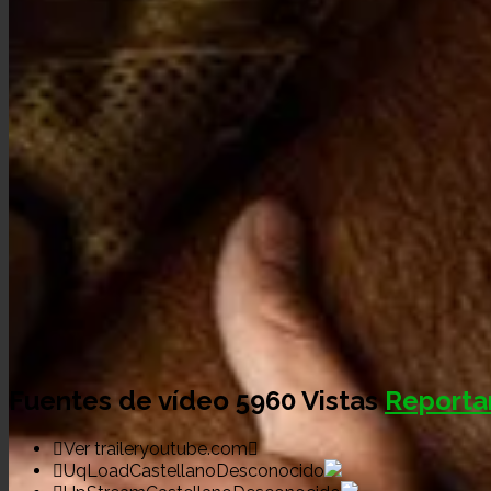
Fuentes de vídeo
5960 Vistas
Reporta
Ver trailer
youtube.com
UqLoadCastellano
Desconocido