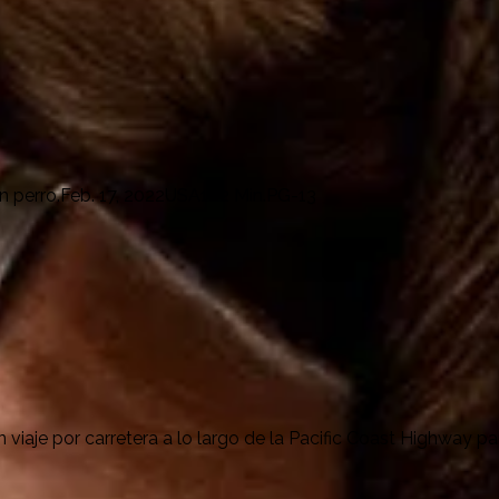
 perro.
Feb. 17, 2022
USA
102 Min.
PG-13
iaje por carretera a lo largo de la Pacific Coast Highway para