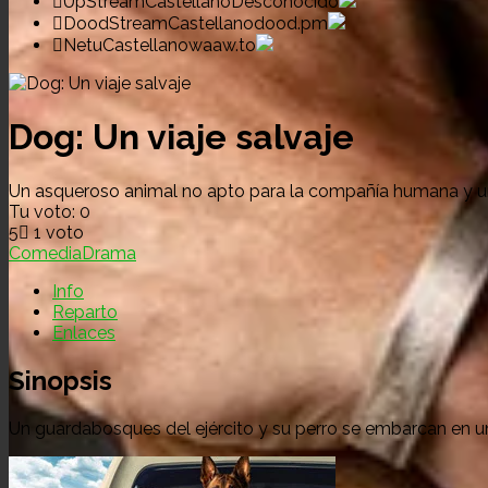
UpStreamCastellano
Desconocido
DoodStreamCastellano
dood.pm
NetuCastellano
waaw.to
Dog: Un viaje salvaje
Un asqueroso animal no apto para la compañía humana y un
Tu voto:
0
5
1
voto
Comedia
Drama
Info
Reparto
Enlaces
Sinopsis
Un guardabosques del ejército y su perro se embarcan en un v