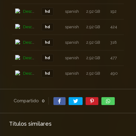
Descarga
spanish
2,92 GB
192
2 a
hd
Descarga
spanish
2,92 GB
424
2 a
hd
Descarga
spanish
2,92 GB
318
2 a
hd
Descarga
spanish
2,92 GB
477
2 a
hd
Descarga
spanish
2,92 GB
490
2 a
hd
Compartido
0
Títulos similares