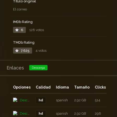
Título original
El correo
IMDb Rating
6
128 votos
TMDb Rating
7.625
4 votos
Enlaces
Descarga
Opciones
Calidad
Idioma
Tamaño
Clicks
Añ
Descarga
spanish
2,92 GB
514
2 a
hd
Descarga
spanish
2,92 GB
298
2 a
hd