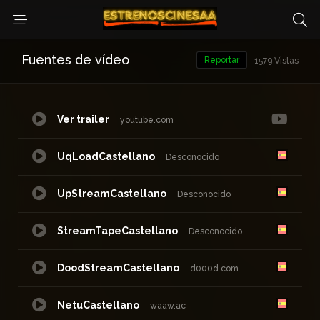
Fuentes de vídeo
Reportar
1579 Vistas
Ver trailer
youtube.com
UqLoadCastellano
Desconocido
UpStreamCastellano
Desconocido
StreamTapeCastellano
Desconocido
DoodStreamCastellano
d000d.com
NetuCastellano
waaw.ac