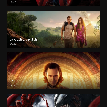
2021
La ciudad perdida
2022
Loki
2021