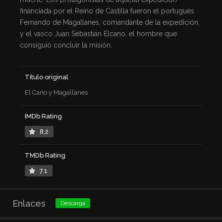
financiada por el Reino de Castilla fueron el portugués
Fernando de Magallanes, comandante de la expedición,
y el vasco Juan Sebastián Elcano, el hombre que
consiguió concluir la misión.
Título original
El Cano y Magallanes
IMDb Rating
8,2
TMDb Rating
7.1
Enlaces
Descarga