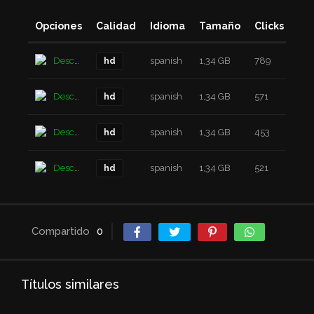
Opciones
Calidad
Idioma
Tamaño
Clicks
Añ
Descarga
spanish
1,34 GB
789
7 a
hd
Descarga
spanish
1,34 GB
571
7 a
hd
Descarga
spanish
1,34 GB
453
7 a
hd
Descarga
spanish
1,34 GB
521
7 a
hd
Compartido
0
Títulos similares