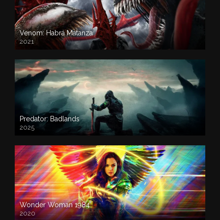
Venom: Habrá Matanza
2021
Predator: Badlands
2025
Wonder Woman 1984
2020