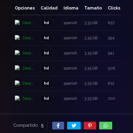
Opciones
Calidad
Idioma
Tamaño
Clicks
Añ
Descarga
spanish
3,35 GB
657
10 
hd
Descarga
spanish
3,35 GB
394
10 
hd
Descarga
spanish
3,35 GB
541
10 
hd
Descarga
spanish
3,35 GB
506
10 
hd
Descarga
spanish
3,35 GB
812
10 
hd
Descarga
spanish
3,35 GB
700
10 
hd
Compartido
5