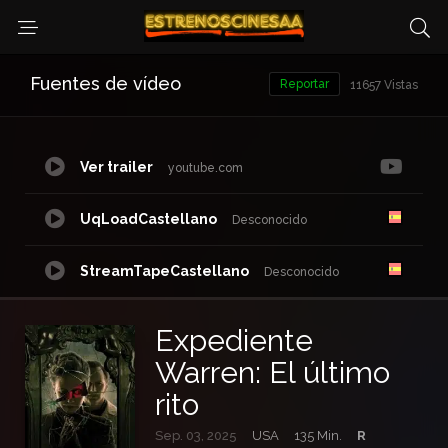
Fuentes de vídeo
Reportar
11657 Vistas
Ver trailer
youtube.com
UqLoadCastellano
Desconocido
StreamTapeCastellano
Desconocido
DoodStreamCastellano
dsvcom
Expediente
Warren: El último
NetuCastellano
waaw.ac
rito
Sep. 03, 2025
USA
135 Min.
R