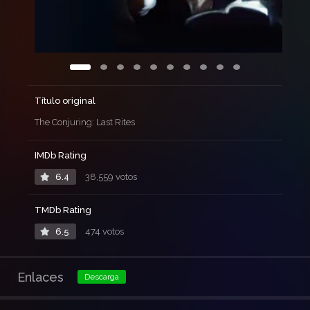
Título original
The Conjuring: Last Rites
IMDb Rating
6.4
38,559 votos
TMDb Rating
6.5
474 votos
Enlaces
Descarga