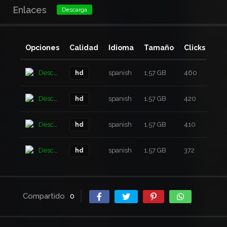
Enlaces
Descarga
Opciones
Calidad
Idioma
Tamaño
Clicks
Añ
Descarga
spanish
1,57 GB
460
6 a
hd
Descarga
spanish
1,57 GB
420
6 a
hd
Descarga
spanish
1,57 GB
410
6 a
hd
Descarga
spanish
1,57 GB
372
6 a
hd
Compartido
0