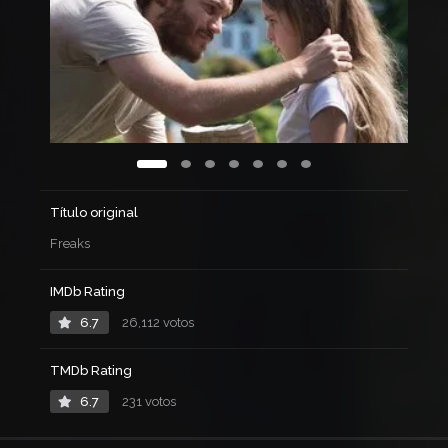
Título original
Freaks
IMDb Rating
6.7
26,112 votos
TMDb Rating
6.7
231 votos