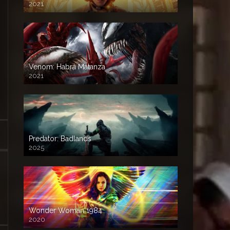
2021
Venom: Habrá Matanza
2021
Predator: Badlands
2025
Wonder Woman 1984
2020