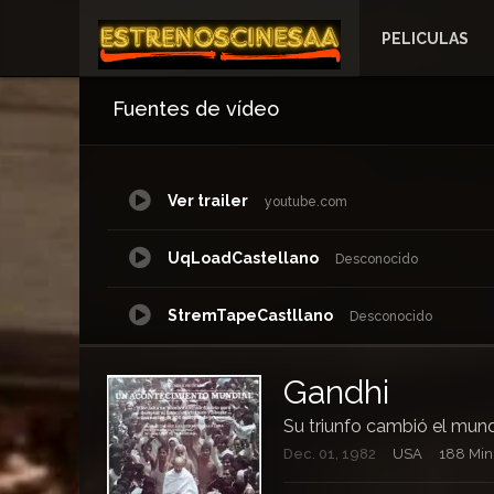
PELICULAS
Fuentes de vídeo
Ver trailer
youtube.com
UqLoadCastellano
Desconocido
StremTapeCastllano
Desconocido
DoodStreamCastellano
Gandhi
Su triunfo cambió el mun
NetuCastellano
Dec. 01, 1982
USA
188 Min