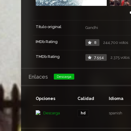
Título original
Gandhi
IMDb Rating
8
244,700 votos
TMDb Rating
7.554
2,375 votos
Enlaces
Descarga
Opciones
Calidad
Idioma
Descarga
spanish
hd