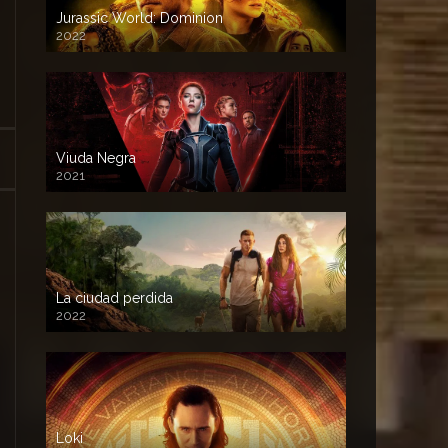
Jurassic World: Dominion
2022
Viuda Negra
2021
La ciudad perdida
2022
Loki