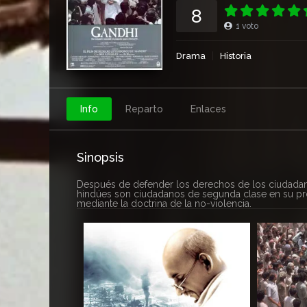
8
1
voto
Drama
Historia
Info
Reparto
Enlaces
Sinopsis
Después de defender los derechos de los ciudadano
hindúes son ciudadanos de segunda clase en su propia
mediante la doctrina de la no-violencia.