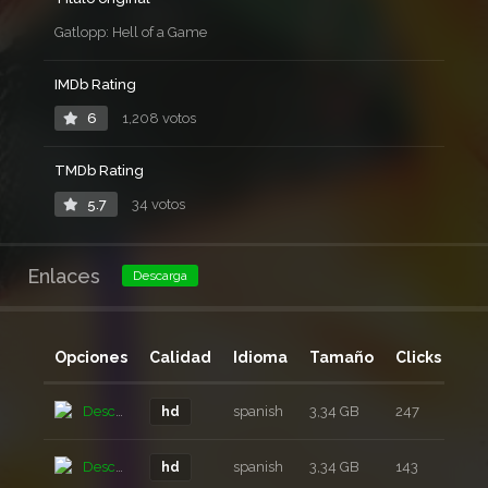
Gatlopp: Hell of a Game
IMDb Rating
6
1,208 votos
TMDb Rating
5.7
34 votos
Enlaces
Descarga
Opciones
Calidad
Idioma
Tamaño
Clicks
Añ
Descarga
spanish
3,34 GB
247
3 a
hd
Descarga
spanish
3,34 GB
143
3 a
hd