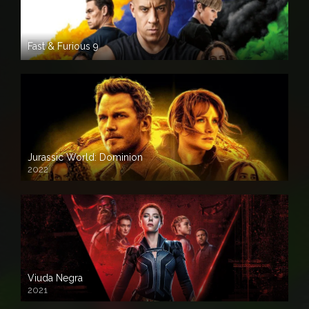
Fast & Furious 9
Jurassic World: Dominion
2022
Viuda Negra
2021