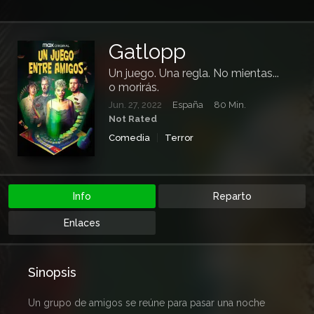
Gatlopp
Un juego. Una regla. No mientas...
o morirás.
Jun. 27, 2022
España
80 Min.
Not Rated
Comedia
Terror
Info
Reparto
Enlaces
Sinopsis
Un grupo de amigos se reúne para pasar una noche