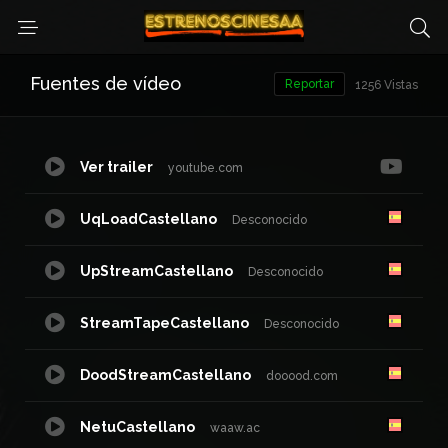
Fuentes de vídeo
Reportar
1256 Vistas
Ver trailer
youtube.com
UqLoadCastellano
Desconocido
UpStreamCastellano
Desconocido
StreamTapeCastellano
Desconocido
DoodStreamCastellano
dooood.com
NetuCastellano
waaw.ac