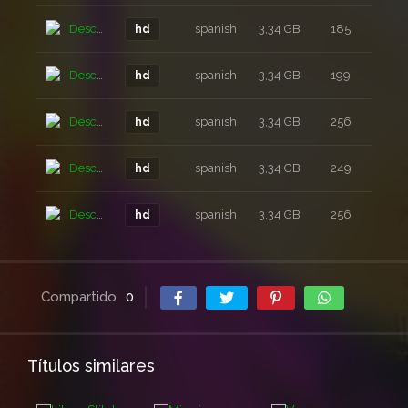
Descarga
spanish
3,34 GB
185
3 a
hd
Descarga
spanish
3,34 GB
199
3 a
hd
Descarga
spanish
3,34 GB
256
3 a
hd
Descarga
spanish
3,34 GB
249
3 a
hd
Descarga
spanish
3,34 GB
256
3 a
hd
Compartido
0
Títulos similares