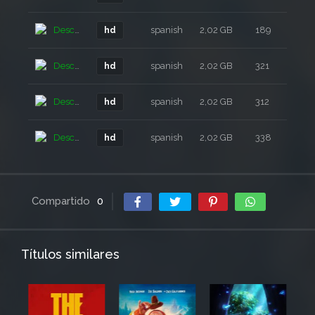
Descarga
spanish
2,02 GB
189
2 a
hd
Descarga
spanish
2,02 GB
321
2 a
hd
Descarga
spanish
2,02 GB
312
2 a
hd
Descarga
spanish
2,02 GB
338
2 a
hd
Compartido
0
Títulos similares