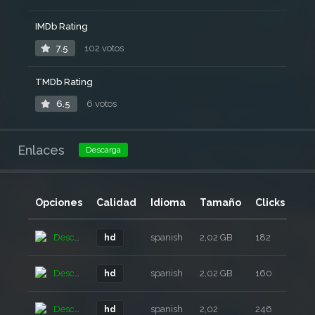
IMDb Rating
7.5
102 votos
TMDb Rating
6.5
6 votos
Enlaces
Descarga
Opciones
Calidad
Idioma
Tamaño
Clicks
Añ
Descarga
spanish
2,02 GB
182
2 a
hd
Descarga
spanish
2,02 GB
160
2 a
hd
Descarga
spanish
2,02
246
2 a
hd