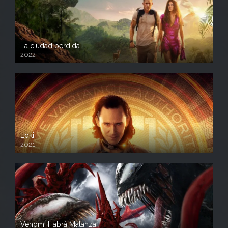
La ciudad perdida
2022
Loki
2021
Venom: Habrá Matanza