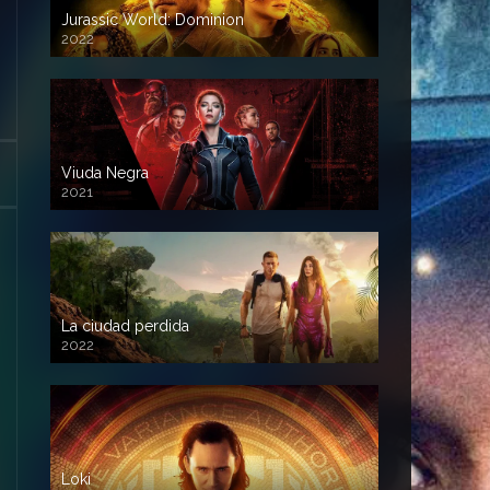
Jurassic World: Dominion
2022
Viuda Negra
2021
La ciudad perdida
2022
Loki