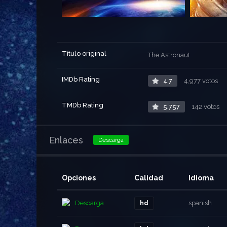
Título original
The Astronaut
IMDb Rating
4.7
4,977 votos
TMDb Rating
5.757
142 votos
Enlaces
Descarga
Opciones
Calidad
Idioma
Descarga
spanish
hd