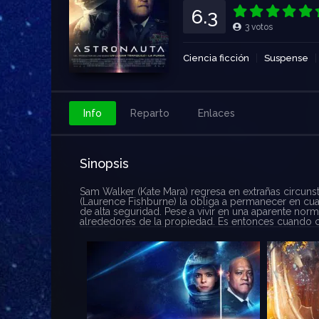
6.3
3
votos
Ciencia ficción
Suspense
Info
Reparto
Enlaces
Sinopsis
Sam Walker (Kate Mara) regresa en extrañas circunst
(Laurence Fishburne) la obliga a permanecer en cuare
de alta seguridad. Pese a vivir en una aparente nor
alrededores de la propiedad. Es entonces cuando co