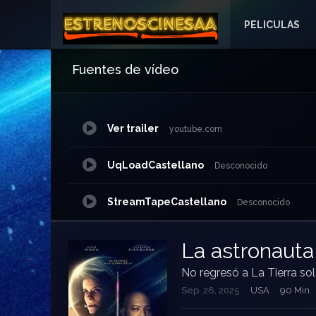
PELICULAS
Fuentes de vídeo
Ver trailer
youtube.com
UqLoadCastellano
Desconocido
StreamTapeCastellano
Desconocido
DoodStreamCastellano
myvidcom
La astronauta
No regresó a La Tierra so
NetuCastellano
waaw.ac
Sep. 26, 2025
USA
90 Min.