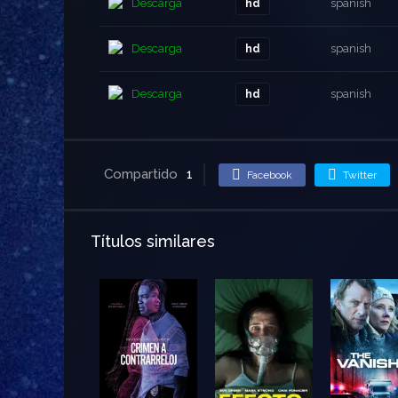
Descarga
spanish
hd
Descarga
spanish
hd
Descarga
spanish
hd
Compartido
1
Facebook
Twitter
Títulos similares