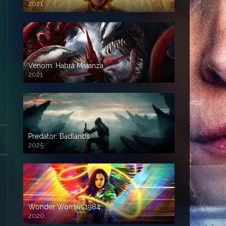
2021
Venom: Habrá Matanza
2021
Predator: Badlands
2025
Wonder Woman 1984
2020