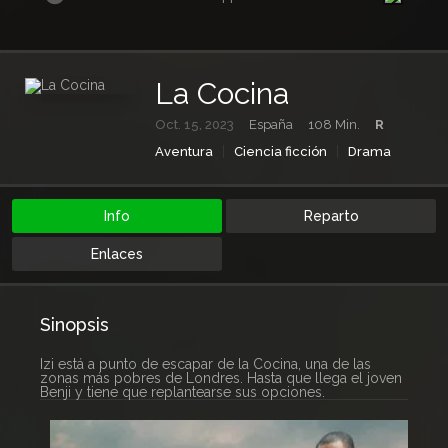
La Cocina
Oct. 15, 2023
España
108 Min.
R
Aventura
Ciencia ficción
Drama
Netflix
Suspense
Info
Reparto
Enlaces
Sinopsis
Izi está a punto de escapar de la Cocina, una de las
zonas más pobres de Londres. Hasta que llega el joven
Benji y tiene que replantearse sus opciones.