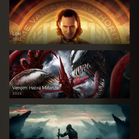
Loki
2021
Venom: Habrá Matanza
2021