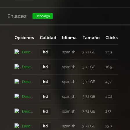
Enlaces
Descarga
Opciones
Calidad
Idioma
Tamaño
Clicks
Añ
Descarga
spanish
3,72 GB
249
3 a
hd
Descarga
spanish
3,72 GB
165
3 a
hd
Descarga
spanish
3,72 GB
437
3 a
hd
Descarga
spanish
3,72 GB
402
3 a
hd
Descarga
spanish
3,72 GB
253
3 a
hd
Descarga
spanish
3,72 GB
230
3 a
hd