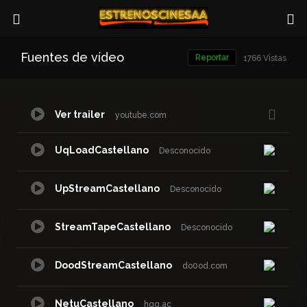
Fuentes de vídeo
Reportar
1766 Vistas
Ver trailer
youtube.com
UqLoadCastellano
Desconocido
UpStreamCastellano
Desconocido
StreamTapeCastellano
Desconocido
DoodStreamCastellano
do0od.com
NetuCastellano
hqq.ac