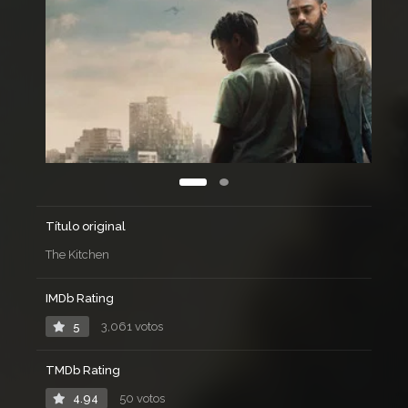
Título original
The Kitchen
IMDb Rating
5
3,061 votos
TMDb Rating
4.94
50 votos