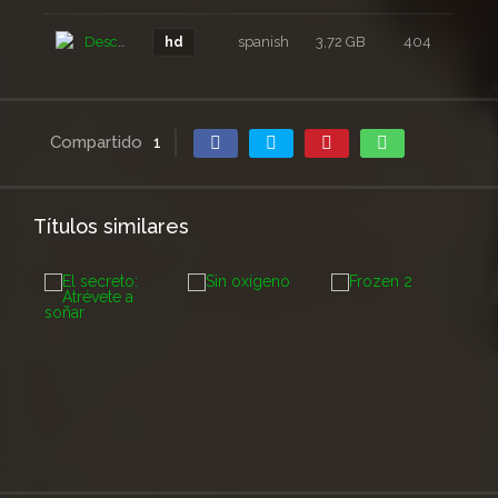
Descarga
spanish
3,72 GB
404
3 a
hd
Compartido
1
Títulos similares