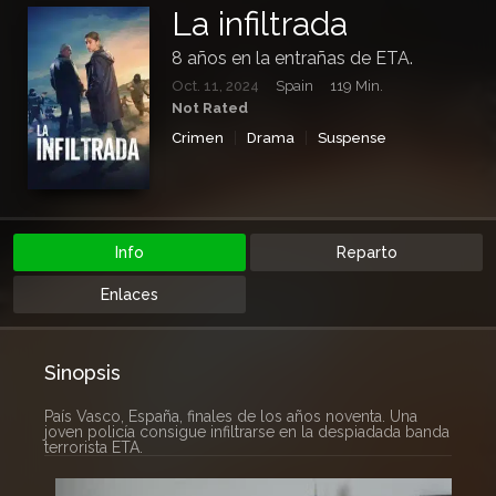
La infiltrada
8 años en la entrañas de ETA.
Oct. 11, 2024
Spain
119 Min.
Not Rated
Crimen
Drama
Suspense
Info
Reparto
Enlaces
Sinopsis
País Vasco, España, finales de los años noventa. Una
joven policía consigue infiltrarse en la despiadada banda
terrorista ETA.