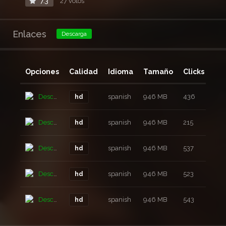
7.3
27 votos
Enlaces
Descarga
Opciones
Calidad
Idioma
Tamaño
Clicks
Añ
Descarga
spanish
946 MB
436
1 a
hd
Descarga
spanish
946 MB
215
1 a
hd
Descarga
spanish
946 MB
537
1 a
hd
Descarga
spanish
946 MB
523
1 a
hd
Descarga
spanish
946 MB
543
1 a
hd