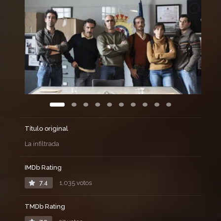
Título original
La infiltrada
IMDb Rating
7.4
1,035 votos
TMDb Rating