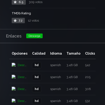
6.5
309 votos
TMDb Rating
7.2
12 votos
Enlaces
Descarga
Opciones
Calidad
Idioma
Tamaño
Clicks
Añ
Descarga
spanish
3,48 GB
542
4 a
hd
Descarga
spanish
3,48 GB
205
4 a
hd
Descarga
spanish
3,48 GB
308
4 a
hd
Descarga
spanish
3,48 GB
532
4 a
hd