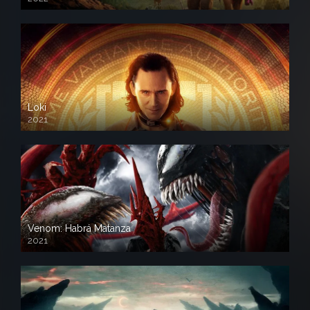
Loki
2021
Venom: Habrá Matanza
2021