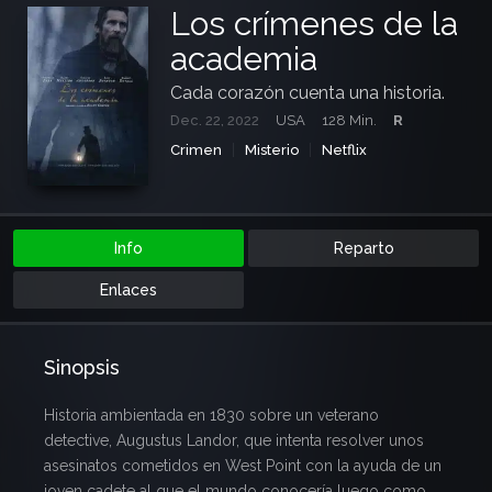
Los crímenes de la
academia
Cada corazón cuenta una historia.
Dec. 22, 2022
USA
128 Min.
R
Crimen
Misterio
Netflix
Suspense
Terror
Info
Reparto
Enlaces
Sinopsis
Historia ambientada en 1830 sobre un veterano
detective, Augustus Landor, que intenta resolver unos
asesinatos cometidos en West Point con la ayuda de un
joven cadete al que el mundo conocería luego como