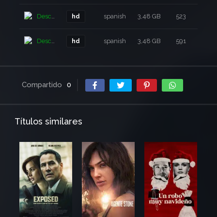
Descarga
spanish
3,48 GB
523
4 a
hd
Descarga
spanish
3,48 GB
591
4 a
hd
Compartido
0
Títulos similares