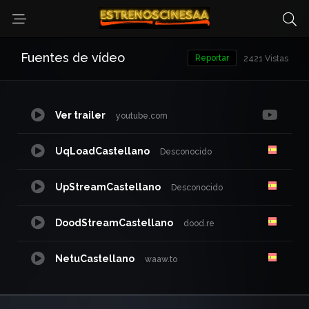
Fuentes de vídeo
Reportar
2421 Vistas
Ver trailer
youtube.com
UqLoadCastellano
Desconocido
UpStreamCastellano
Desconocido
DoodStreamCastellano
dood.re
NetuCastellano
waaw.to