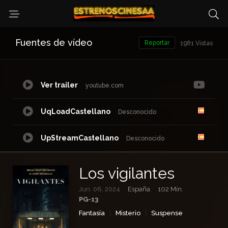
Fuentes de vídeo
Reportar
1981 Vistas
Ver trailer
youtube.com
UqLoadCastellano
Desconocido
UpStreamCastellano
Desconocido
StreamTapeCastellano
Desconocido
Los vigilantes
Jun. 06, 2024
España
102 Min.
DoodStreamCastellano
dood.li
PG-13
Fantasía
Misterio
Suspense
NetuCastellano
waaw.ac
Terror