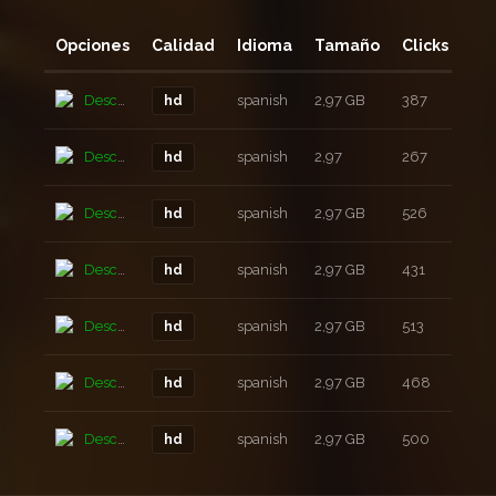
Opciones
Calidad
Idioma
Tamaño
Clicks
Añ
Descarga
spanish
2,97 GB
387
2 a
hd
Descarga
spanish
2,97
267
2 a
hd
Descarga
spanish
2,97 GB
526
2 a
hd
Descarga
spanish
2,97 GB
431
2 a
hd
Descarga
spanish
2,97 GB
513
2 a
hd
Descarga
spanish
2,97 GB
468
2 a
hd
Descarga
spanish
2,97 GB
500
2 a
hd