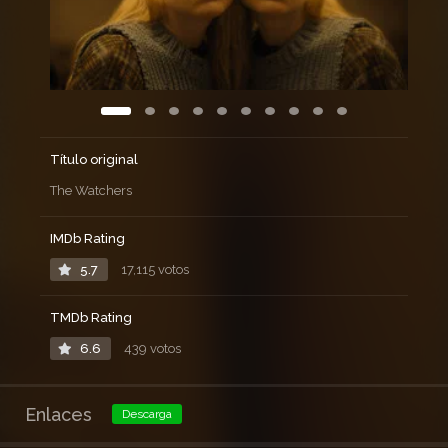
Título original
The Watchers
IMDb Rating
5.7
17,115 votos
TMDb Rating
6.6
439 votos
Enlaces
Descarga