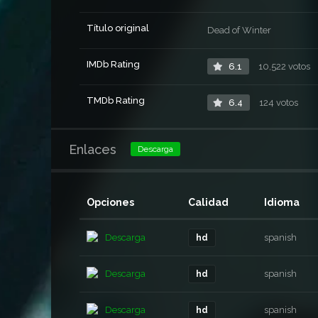
Título original
Dead of Winter
IMDb Rating
6.1
10,522 votos
TMDb Rating
6.4
124 votos
Enlaces
Descarga
Opciones
Calidad
Idioma
Descarga
spanish
hd
Descarga
spanish
hd
Descarga
spanish
hd