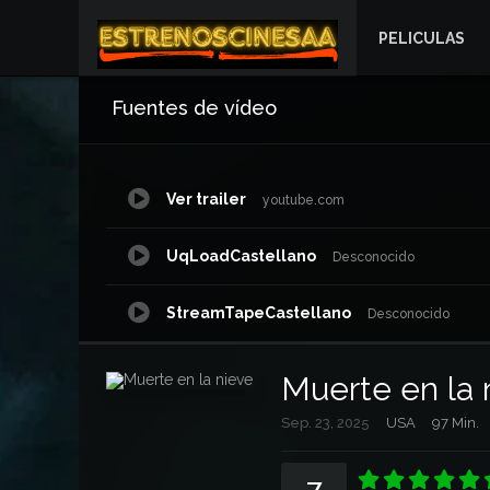
PELICULAS
Fuentes de vídeo
Ver trailer
youtube.com
UqLoadCastellano
Desconocido
StreamTapeCastellano
Desconocido
DoodStreamCastellano
myvidcom
Muerte en la 
Sep. 23, 2025
USA
97 Min.
NetuCastellano
waaw.ac
7