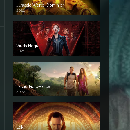
Jurassic World: Dominion
2022
Viuda Negra
2021
La ciudad perdida
2022
Loki