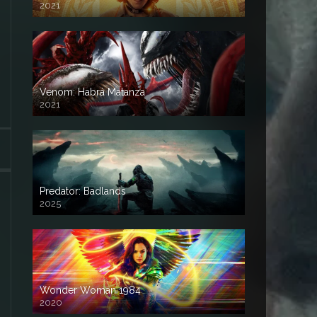
2021
Venom: Habrá Matanza
2021
Predator: Badlands
2025
Wonder Woman 1984
2020