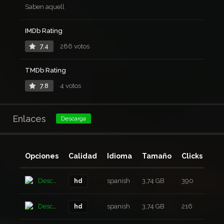
Saben aquell
IMDb Rating
7.4
286 votos
TMDb Rating
7.8
4 votos
Enlaces
Descarga
Opciones
Calidad
Idioma
Tamaño
Clicks
Añ
Descarga
spanish
3,74 GB
390
3 a
hd
Descarga
spanish
3,74 GB
216
3 a
hd