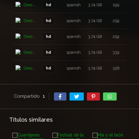
Descarga
spanish
3,74 GB
199
3 a
hd
Descarga
spanish
3,74 GB
259
3 a
hd
Descarga
spanish
3,74 GB
259
3 a
hd
Descarga
spanish
3,74 GB
339
3 a
hd
Descarga
spanish
3,74 GB
358
3 a
hd
Compartido
1
Títulos similares