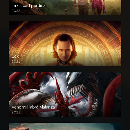
La ciudad perdida
2022
Loki
2021
Venom: Habrá Matanza
2021