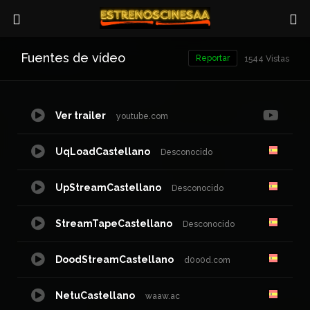
Fuentes de vídeo
Reportar
1544 Vistas
Ver trailer
youtube.com
UqLoadCastellano
Desconocido
UpStreamCastellano
Desconocido
StreamTapeCastellano
Desconocido
DoodStreamCastellano
d0o0d.com
NetuCastellano
waaw.ac